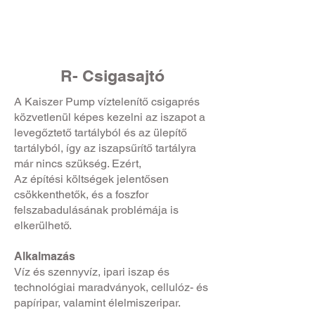
R- Csigasajtó
A Kaiszer Pump víztelenítő csigaprés
közvetlenül képes kezelni az iszapot a
levegőztető tartályból és az ülepítő
tartályból, így az iszapsűrítő tartályra
már nincs szükség. Ezért,
Az építési költségek jelentősen
csökkenthetők, és a foszfor
felszabadulásának problémája is
elkerülhető.
Alkalmazás
Víz és szennyvíz, ipari iszap és
technológiai maradványok, cellulóz- és
papíripar, valamint élelmiszeripar.