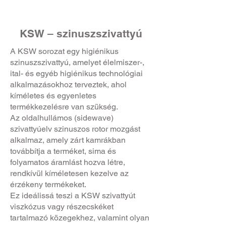
KSW – szinuszszivattyú
A KSW sorozat egy higiénikus
szinuszszivattyú, amelyet élelmiszer-,
ital- és egyéb higiénikus technológiai
alkalmazásokhoz terveztek, ahol
kíméletes és egyenletes
termékkezelésre van szükség.
Az oldalhullámos (sidewave)
szivattyúelv szinuszos rotor mozgást
alkalmaz, amely zárt kamrákban
továbbítja a terméket, sima és
folyamatos áramlást hozva létre,
rendkívül kíméletesen kezelve az
érzékeny termékeket.
Ez ideálissá teszi a KSW szivattyút
viszkózus vagy részecskéket
tartalmazó közegekhez, valamint olyan